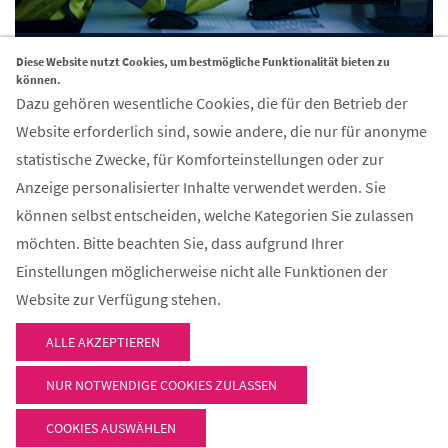
MEHR INFORMATIONEN
Diese Website nutzt Cookies, um bestmögliche Funktionalität bieten zu
können.
Dazu gehören wesentliche Cookies, die für den Betrieb der
Website erforderlich sind, sowie andere, die nur für anonyme
statistische Zwecke, für Komforteinstellungen oder zur
Kontakt
Anzeige personalisierter Inhalte verwendet werden. Sie
können selbst entscheiden, welche Kategorien Sie zulassen
FIR Aachen GmbH
möchten. Bitte beachten Sie, dass aufgrund Ihrer
Campus-Boulevard 55
Einstellungen möglicherweise nicht alle Funktionen der
52074 Aachen
Website zur Verfügung stehen.
Email:
info@fir-aachen.gmbh
ALLE AKZEPTIEREN
NUR NOTWENDIGE COOKIES ZULASSEN
© 2026 - FIR Aachen GmbH
COOKIES AUSWÄHLEN
Cookie Optionen
•
Kontakt
•
AGB
•
Datenschutzerklärung
•