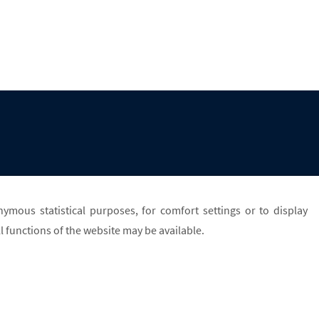
nymous statistical purposes, for comfort settings or to display
l functions of the website may be available.
ions
•
Contact
•
AGB
•
Privacy Policy
•
Legal notice