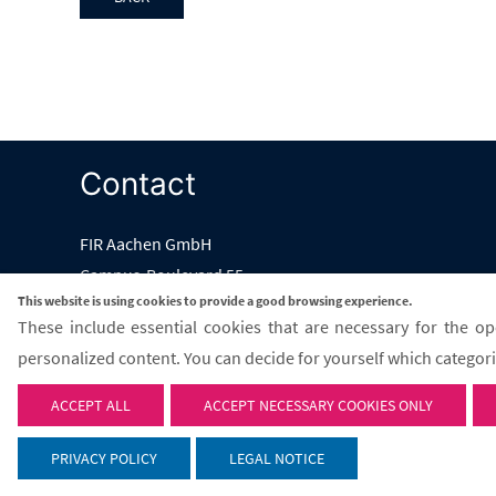
Contact
FIR Aachen GmbH
Campus-Boulevard 55
This website is using cookies to provide a good browsing experience.
52074 Aachen
These include essential cookies that are necessary for the ope
personalized content. You can decide for yourself which categorie
Email:
info@fir-aachen.gmbh
ACCEPT ALL
ACCEPT NECESSARY COOKIES ONLY
© 2026 - FIR Aachen GmbH
PRIVACY POLICY
LEGAL NOTICE