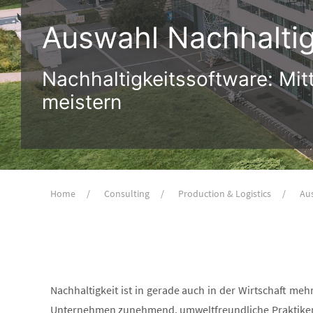
Auswahl Nachhaltig
Nachhaltigkeitssoftware: Mit
meistern
Home
Consulting
Production & Logistics
Au
Nachhaltigkeit ist in gerade auch in der Wirtschaft me
Unternehmen zunehmend, umweltfreundliche Praktiken 